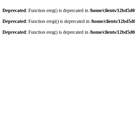
Deprecated
: Function ereg() is deprecated in
/home/clients/12bd5d
Deprecated
: Function eregi() is deprecated in
/home/clients/12bd5d
Deprecated
: Function ereg() is deprecated in
/home/clients/12bd5d